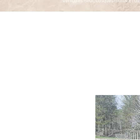
Véhicules neuf, casques motos et ca