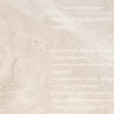
mauduit.remy@orange.fr
MAUDUIT QUAD MOTO
PASSION
Vente de motos (dirt) tout terrain e
Limoges, Angoulême
Vente de quads tout terrain en Dordo
Angoulême.
Moto enfant 50cc et 110cc , Dirt /mo
moto150cc, moto électrique
Quad enfant , quad adolescent ( qua
250cc. Quad adulte homologué route
Draisiennes électriques SEDNA