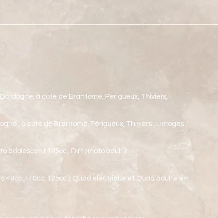
n Dordogne, à coté de Brantome, Périgueux, Thiviers,
gne , à coté de Brantome, Périgueux, Thiviers , Limoges ,
to adolescent 125cc , Dirt /moto adulte
d 49cc ,110cc, 125cc ), Quad électrique et Quad adulte en