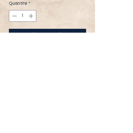
Quantité
*
Ajouter au panier
Moteur 4 temps 110cc, nouvelle 
géneration

Démarrage facile avec démarrrage 
électrique

Sécurité de haut niveau avec son 
cordon coupe circuit

Réducteur de vitesses et de sa 
télécommande d'arret

Pour les enfants de 5 à 10 ans

Roues 6 pouces , Produit Français