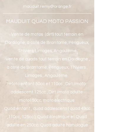
mauduit.remy@orange.fr
MAUDUIT QUAD MOTO PASSION
Vente de motos (dirt) tout terrain en
Dordogne, à coté de Brantome, Périgueux,
Thiviers, Limoges, Angoulême
Vente de quads tout terrain en Dordogne ,
à coté de Brantome, Périgueux, Thiviers ,
Limoges , Angoulême.
Moto enfant 50cc et 110cc , Dirt /moto
adolescent 125cc , Dirt /moto adulte
moto150cc, moto électrique
Quad enfant , quad adolescent ( quad 49cc
,110cc, 125cc ), Quad électrique et Quad
adulte en 250cc. Quad adulte homologué