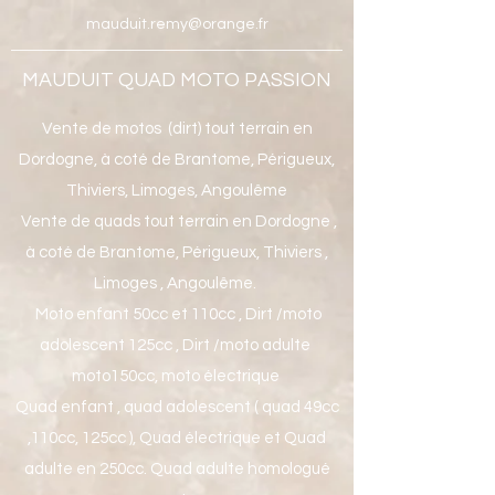
mauduit.remy@orange.fr
MAUDUIT QUAD MOTO PASSION
Vente de motos (dirt) tout terrain en
Dordogne, à coté de Brantome, Périgueux,
Thiviers, Limoges, Angoulême
Vente de quads tout terrain en Dordogne ,
à coté de Brantome, Périgueux, Thiviers ,
Limoges , Angoulême.
Moto enfant 50cc et 110cc , Dirt /moto
adolescent 125cc , Dirt /moto adulte
moto150cc, moto électrique
Quad enfant , quad adolescent ( quad 49cc
,110cc, 125cc ), Quad électrique et Quad
adulte en 250cc. Quad adulte homologué