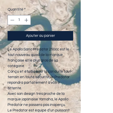
Quantité
*
Ajouter au panier
Le Apollo Sano Predator 250cc est le 
tout nouveau quad de la marque 
française et le plus gros de sa 
catégorie.
Conçu et étudié pour la conduite tout-
terrain en toute sécurité, le Predator 
répondra parfaitement à votre 
attente.
Avec son design très proche de la 
marque japonaise Yamaha, le Apollo 
Predator ne passera pas inaperçu.
Le Predator est équipé d’un puissant 