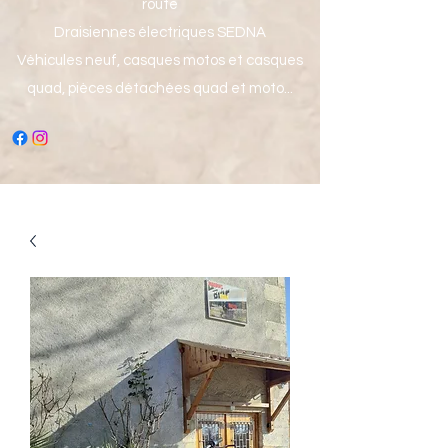
route
Draisiennes électriques SEDNA
Véhicules neuf, casques motos et casques
quad, pièces détachées quad et moto...