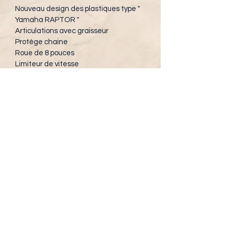
Nouveau design des plastiques type " 
Yamaha RAPTOR "
Articulations avec graisseur
Protège chaine
Roue de 8 pouces
Limiteur de vitesse
Starter au guidon
Frein parking
Sabot arrière
CARACTÉRISTIQUES
MOTORISATION
TYPE MOTEURMonocylindre 4T 
Zongshen
CYLINDRÉE250
ALÉSAGE69 x 62,2mm
REFROIDISSEMENTAir
CARBURATEURMikuni PZ30
EMBRAYAGEManuel
ALLUMAGECDI
MISE EN ROUTEDémarrage électrique