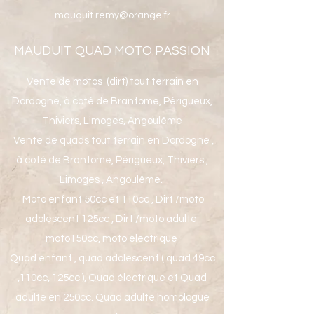
mauduit.remy@orange.fr
MAUDUIT QUAD MOTO PASSION
Vente de motos (dirt) tout terrain en
Dordogne, à coté de Brantome, Périgueux,
Thiviers, Limoges, Angoulême
Vente de quads tout terrain en Dordogne ,
à coté de Brantome, Périgueux, Thiviers ,
Limoges , Angoulême.
Moto enfant 50cc et 110cc , Dirt /moto
adolescent 125cc , Dirt /moto adulte
moto150cc, moto électrique
Quad enfant , quad adolescent ( quad 49cc
,110cc, 125cc ), Quad électrique et Quad
adulte en 250cc. Quad adulte homologué