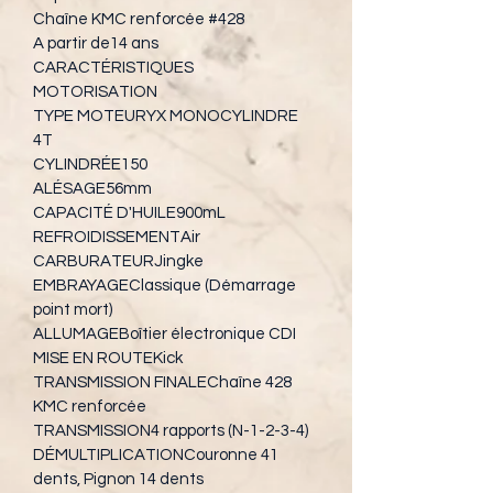
Chaîne KMC renforcée #428
A partir de14 ans
CARACTÉRISTIQUES
MOTORISATION
TYPE MOTEURYX MONOCYLINDRE 
4T
CYLINDRÉE150
ALÉSAGE56mm
CAPACITÉ D'HUILE900mL
REFROIDISSEMENTAir
CARBURATEURJingke
EMBRAYAGEClassique (Démarrage 
point mort)
ALLUMAGEBoîtier électronique CDI
MISE EN ROUTEKick
TRANSMISSION FINALEChaîne 428 
KMC renforcée
TRANSMISSION4 rapports (N-1-2-3-4)
DÉMULTIPLICATIONCouronne 41 
dents, Pignon 14 dents