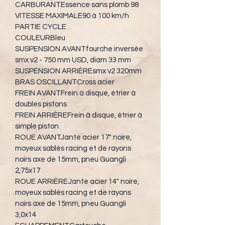
CARBURANTEssence sans plomb 98
VITESSE MAXIMALE90 à 100 km/h
PARTIE CYCLE
COULEURBleu
SUSPENSION AVANTfourche inversée 
smx v2 - 750 mm USD, diam 33 mm
SUSPENSION ARRIÈREsmx v2 320mm
BRAS OSCILLANTCross acier
FREIN AVANTFrein à disque, étrier à 
doubles pistons
FREIN ARRIÈREFrein à disque, étrier à 
simple piston
ROUE AVANTJante acier 17" noire, 
moyeux sablés racing et de rayons 
noirs axe de 15mm, pneu Guangli 
2,75x17
ROUE ARRIÈREJante acier 14" noire, 
moyeux sablés racing et de rayons 
noirs axe de 15mm, pneu Guangli 
3,0x14