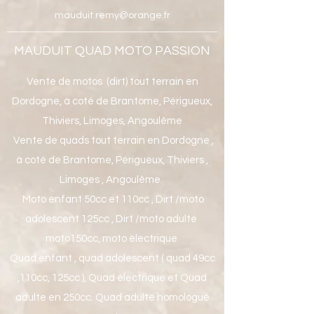
mauduit.remy@orange.fr
MAUDUIT QUAD MOTO PASSION
Vente de motos (dirt) tout terrain en
Dordogne, à coté de Brantome, Périgueux,
Thiviers, Limoges, Angoulême
Vente de quads tout terrain en Dordogne ,
à coté de Brantome, Périgueux, Thiviers ,
Limoges , Angoulême.
Moto enfant 50cc et 110cc , Dirt /moto
adolescent 125cc , Dirt /moto adulte
moto150cc, moto électrique
Quad enfant , quad adolescent ( quad 49cc
,110cc, 125cc ), Quad électrique et Quad
adulte en 250cc. Quad adulte homologué