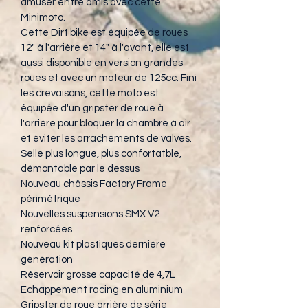
amuser entre amis avec cette 
Minimoto. 
Cette Dirt bike est équipée de roues 
12" à l'arrière et 14" à l'avant, elle est 
aussi disponible en version grandes 
roues et avec un moteur de 125cc. Fini 
les crevaisons, cette moto est 
équipée d'un gripster de roue à 
l'arrière pour bloquer la chambre à air 
et éviter les arrachements de valves.
Selle plus longue, plus confortatble, 
démontable par le dessus
Nouveau châssis Factory Frame 
périmétrique
Nouvelles suspensions SMX V2 
renforcées
Nouveau kit plastiques dernière 
génération
Réservoir grosse capacité de 4,7L
Echappement racing en aluminium
Gripster de roue arrière de série