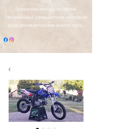
route
Draisiennes électriques SEDNA
Véhicules neuf, casques motos et casques
quad, pièces détachées quad et moto...