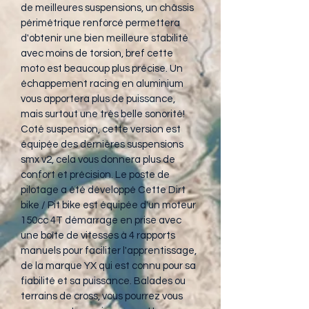
de meilleures suspensions, un châssis 
périmétrique renforcé permettera 
d'obtenir une bien meilleure stabilité 
avec moins de torsion, bref cette 
moto est beaucoup plus précise. Un 
échappement racing en aluminium 
vous apportera plus de puissance, 
mais surtout une très belle sonorité! 
Coté suspension, cette version est 
équipée des dernières suspensions 
smx v2, cela vous donnera plus de 
confort et précision. Le poste de 
pilotage a été développé Cette Dirt 
bike / Pit bike est équipée d'un moteur 
150cc 4T démarrage en prise avec 
une boîte de vitesses à 4 rapports 
manuels pour faciliter l'apprentissage, 
de la marque YX qui est connu pour sa 
fiabilité et sa puissance. Balades ou 
terrains de cross, vous pourrez vous 