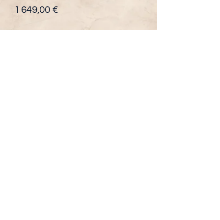
Prix
1 649,00 €
Quantité
*
Ajouter au panier
Moto 150 cc RFZ  Apollo sano
Pour les ados, à partir 14 ans.
Idéal pour la pratique du tout terrain, 
peut être équipé d'une plaque phare. 