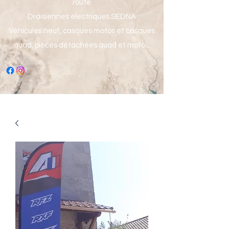
route
Draisiennes électriques SEDNA
Véhicules neuf, casques motos et casques
quad, pièces détachées quad et moto...