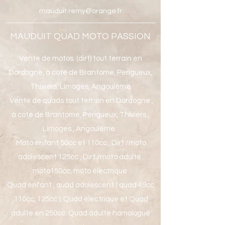
mauduit.remy@orange.fr
MAUDUIT QUAD MOTO PASSION
Vente de motos (dirt) tout terrain en
Dordogne, à coté de Brantome, Périgueux,
Thiviers, Limoges, Angoulême
Vente de quads tout terrain en Dordogne ,
à coté de Brantome, Périgueux, Thiviers ,
Limoges , Angoulême.
Moto enfant 50cc et 110cc , Dirt /moto
adolescent 125cc , Dirt /moto adulte
moto150cc, moto électrique
Quad enfant , quad adolescent ( quad 49cc
,110cc, 125cc ), Quad électrique et Quad
adulte en 250cc. Quad adulte homologué